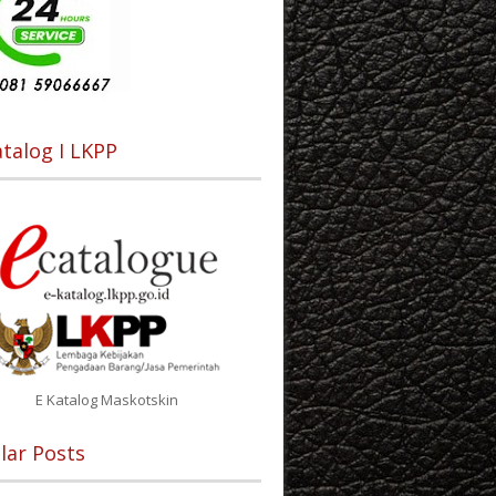
atalog I LKPP
E Katalog Maskotskin
lar Posts