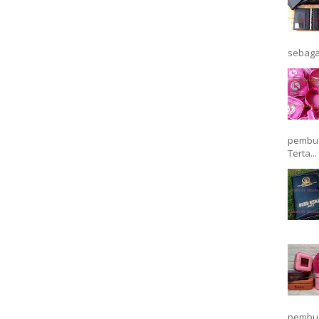
sebaga
pembua
Terta...
pembua