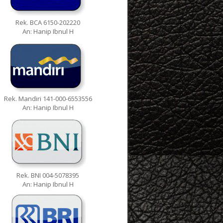
Rek. BCA 6150-202220
An: Hanip Ibnul H
Rek. Mandiri 141-000-6553556
An: Hanip Ibnul H
Rek. BNI 004-5078395
An: Hanip Ibnul H