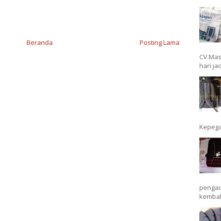
Beranda
Posting Lama
CV.Mas
hari ja
Kepega
pengad
kembal