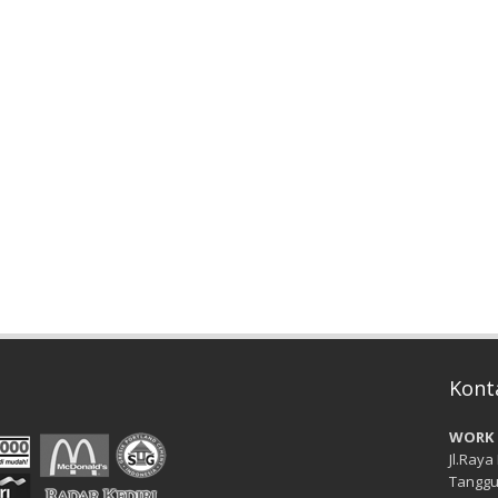
Kont
WORK 
Jl.Raya
Tanggu