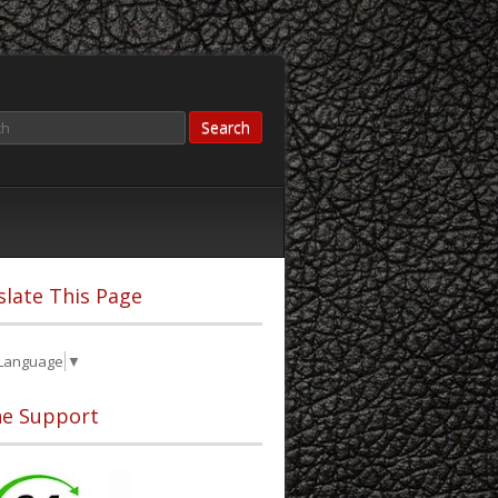
slate This Page
 Language
▼
ne Support