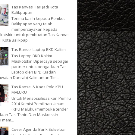
Tas Kanvas Hari jadi Kota
Balikpapan
Terima kasih kepada Pemkot
Balikpapan yang telah
mempercayakan kepada
kotskin untuk pembuatan Tas Kanvas
di Kota Balikpap...
Tas Ransel Laptop BKD Kaltim
Tas Laptop BKD Kaltim
Maskotskin Dipercaya sebagai
partner untuk pengadaan Tas
Laptop oleh BPD (Badan
waian Daerah) Kalimantan Tim...
Tas Ransel & Kaos Polo KPU
MALUKU
Untuk Mensosialisasikan Pemilu
2014 Komisi Pemilihan Umum
(KPU Maluku) membuka tender
aan Tas, Tshirt Dan Maskotskin
i mem...
Cover Agenda Bank Sulselbar