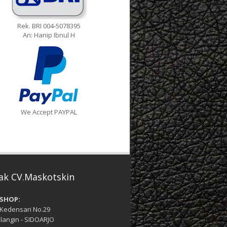
Rek. BRI 004-5078395
An: Hanip Ibnul H
We Accept PAYPAL
ak CV.Maskotskin
SHOP:
 Kedensari No.29
langin - SIDOARJO