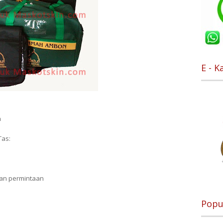
E - K
a
Tas:
kan permintaan
Popu