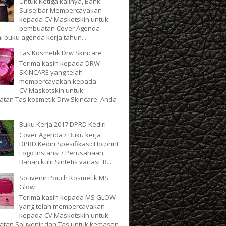
Untuk Ketiga kalinya, Bank
Sulselbar Mempercayakan
kepada CV.Maskotskin untuk
pembuatan Cover Agenda
i buku agenda kerja tahun...
Tas Kosmetik Drw Skincare
Terima kasih kepada DRW
SKINCARE yang telah
mempercayakan kepada
CV.Maskotskin untuk
tan Tas kosmetik Drw.Skincare Anda
Buku Kerja 2017 DPRD Kediri
Cover Agenda / Buku kerja
DPRD Kediri Spesifikasi: Hotprint
Logo Instansi / Perusahaan,
Bahan kulit Sintetis variasi R...
Souvenir Pouch Kosmetik MS
Glow
Terima kasih kepada MS GLOW
yang telah mempercayakan
kepada CV.Maskotskin untuk
tan Souvenir dan Tas untuk kemasan